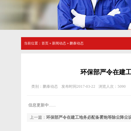
当前位置：
首页
»
新闻动态
» 鹏泰动态
环保部严令在建工
类别：鹏泰动态
发布时间2017-03-22
浏览人次：
5090
信息更新中......
上一篇：
环保部严令在建工地务必配备雾炮等除尘降尘设